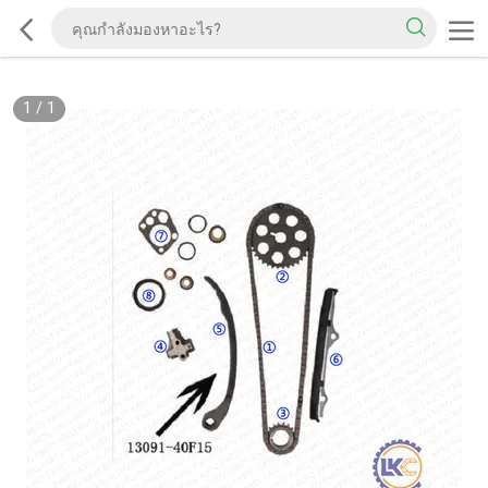
1
/
1