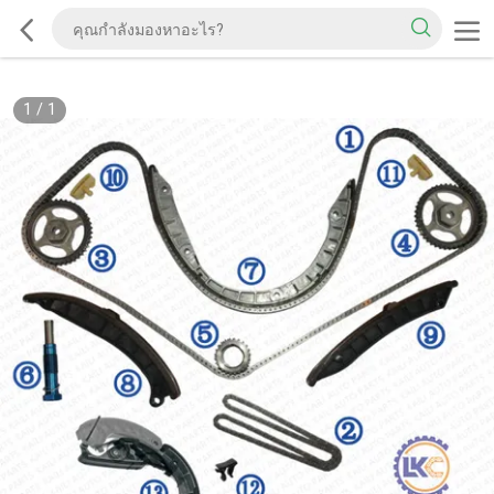
1
/
1