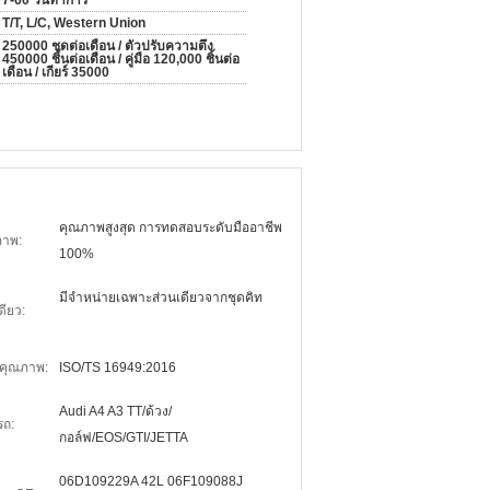
7-60 วันทำการ
T/T, L/C, Western Union
250000 ชุดต่อเดือน / ตัวปรับความตึง
450000 ชิ้นต่อเดือน / คู่มือ 120,000 ชิ้นต่อ
เดือน / เกียร์ 35000
คุณภาพสูงสุด การทดสอบระดับมืออาชีพ
ภาพ:
100%
มีจำหน่ายเฉพาะส่วนเดียวจากชุดคิท
ดียว:
งคุณภาพ:
ISO/TS 16949:2016
Audi A4 A3 TT/ด้วง/
รถ:
กอล์ฟ/EOS/GTI/JETTA
06D109229A 42L 06F109088J