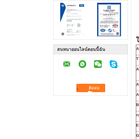
A
สนทนาออนไลน์ตอนนี้ฉัน
T
A
A
A
B
ก
E
G