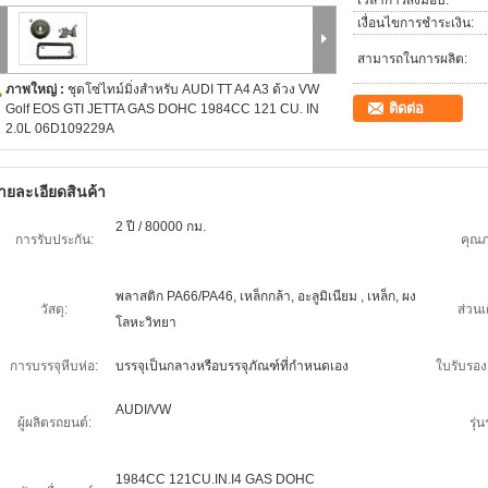
เวลาการส่งมอบ:
เงื่อนไขการชำระเงิน:
สามารถในการผลิต:
ภาพใหญ่ :
ชุดโซ่ไทม์มิ่งสำหรับ AUDI TT A4 A3 ด้วง VW
ติดต่อ
Golf EOS GTI JETTA GAS DOHC 1984CC 121 CU. IN
2.0L 06D109229A
ายละเอียดสินค้า
2 ปี / 80000 กม.
การรับประกัน:
คุณ
พลาสติก PA66/PA46, เหล็กกล้า, อะลูมิเนียม , เหล็ก, ผง
วัสดุ:
ส่วนเ
โลหะวิทยา
การบรรจุหีบห่อ:
บรรจุเป็นกลางหรือบรรจุภัณฑ์ที่กำหนดเอง
ใบรับรอ
AUDI/VW
ผู้ผลิตรถยนต์:
รุ่น
1984CC 121CU.IN.I4 GAS DOHC