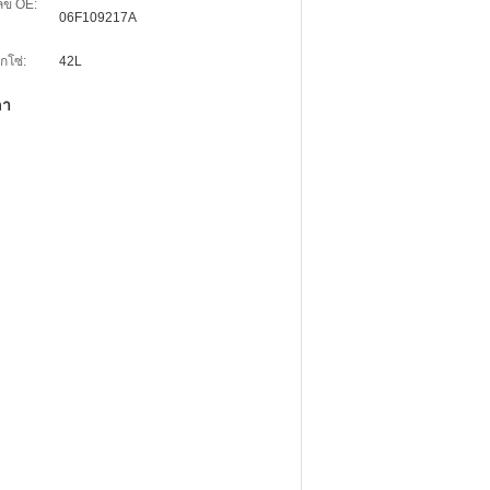
ลข OE:
06F109217A
ูกโซ่:
42L
ลา