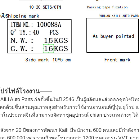
โปรไฟล์โรงงาน——
AILI Auto Parts ก่อตั้งขึ้นในปี 2546 เป็นผู้ผลิตและส่งออกชุดโซ่ไทม์ม
ลกด้วยชิ้นส่วนคุณภาพสูงสำหรับการใช้งานยานยนต์ญี่ปุ่น ยุโรป แ
ำในประเทศจีนที่สามารถจัดหาชุดอุปกรณ์ chian ประเภทต่างๆ ได้ค
ลังจาก 20 ปีของการพัฒนา Kaili มีพนักงาน 600 คนและมีกำลังการผ
ละ 600,000 vvts รวมถึงชุดโซ่มากกว่า 1200 ชุดและรุ่น VVT มา